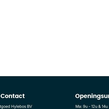
Contact
Openingsu
tgoed Hylebos BV
Ma: 9u - 12u & 14u 