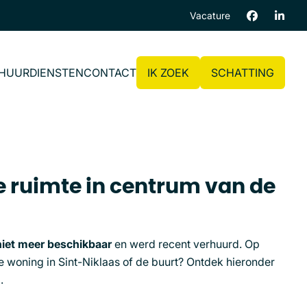
Vacature
 HUUR
DIENSTEN
CONTACT
IK ZOEK
SCHATTING
 ruimte in centrum van de
niet meer beschikbaar
en werd recent verhuurd. Op
e woning in Sint-Niklaas of de buurt? Ontdek hieronder
.