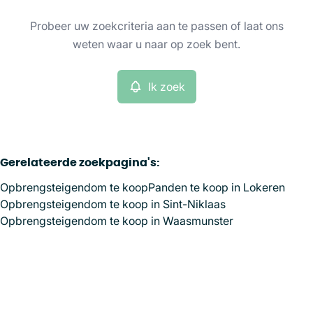
Type
Probeer uw zoekcriteria aan te passen of laat ons
Opbrengsteigendom
Ik zoek
Sorteer op
Remove
weten waar u naar op zoek bent.
Ik zoek
Meer criteria
Min. budget
Gerelateerde zoekpagina's
:
Opbrengsteigendom te koop
Panden te koop in Lokeren
Max. budget
Opbrengsteigendom te koop in Sint-Niklaas
Opbrengsteigendom te koop in Waasmunster
Zoeken