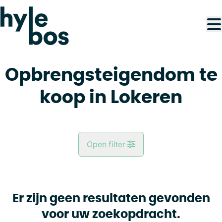
Ga naar hoofdinhoud
Opbrengsteigendom te
koop in Lokeren
Open filter
Gemeente
Lokeren (9180)
Er zijn geen resultaten gevonden
Remove
Kaartweergave
voor uw zoekopdracht.