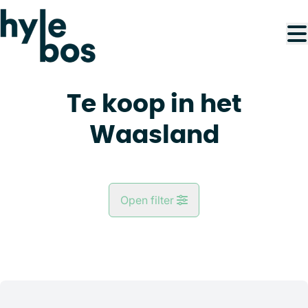
Ga naar hoofdinhoud
Te koop in het
Waasland
Open filter
Gemeente
Lijstweergave