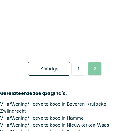
9100 Sint-Niklaas
(ref.
1660
)
Verkocht
3
1
163
m²
450
m²
1
Vorige
1
2
Gerelateerde zoekpagina's
:
Villa/Woning/Hoeve te koop in Beveren-Kruibeke-
Zwijndrecht
Villa/Woning/Hoeve te koop in Hamme
Villa/Woning/Hoeve te koop in Nieuwkerken-Waas