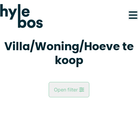
Ga naar hoofdinhoud
Villa/Woning/Hoeve te
koop
Open filter
Gemeente
VERKOCHT
Kaartweergave
Type