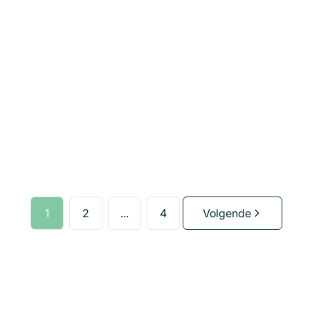
Handelshuis gelegen op A locatie in centrum
Zwijndrecht
2070 Beveren-Kruibeke-Zwijndrecht
(ref.
1579
)
Verkocht
3
1
353
m²
219
m²
1
2
...
4
Volgende