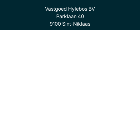
Vastgoed Hylebos BV
Parklaan 40
9100 Sint-Niklaas
03/776.35.84
info@hylebos.be
Openingsuren
Ma: 9u - 12u & 14u - 17u
Di: 9u - 12u & op afspraak
Woe: 9u - 12u & op afspraak
Do: 9u - 12u & op afspraak
Vrij: 9u - 12u & 14u - 17u
Za & zo: gesloten
Volg ons
Facebook
Linkedin