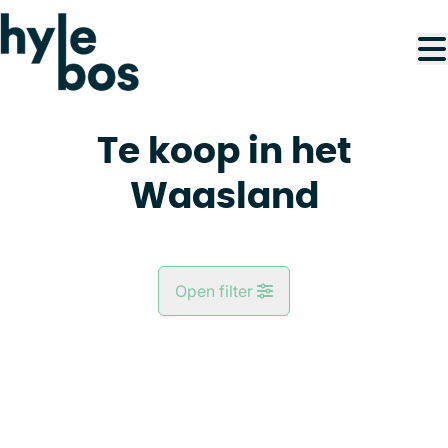
Ga naar hoofdinhoud
Te koop in het
Waasland
Open filter
Gemeente
IN DE KIJKER
Kaartweergave